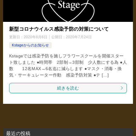
新型コロナウイルス感染予防の対策について
更新日：
2020年8月6日
公開日：
2020年7月24日
Kstageからのお知らせ
Kstageでは感染予防を施しフラワースクールを開催スター
ト致しました ●時間帯 2部制→3部制 少人数にする為 ●人
数 12名MAX→6名迄に減らします ●マスク・消毒・換
気・サーキュレーター作動 感染予防対策 ●テ […]
続きを読む
最近の投稿