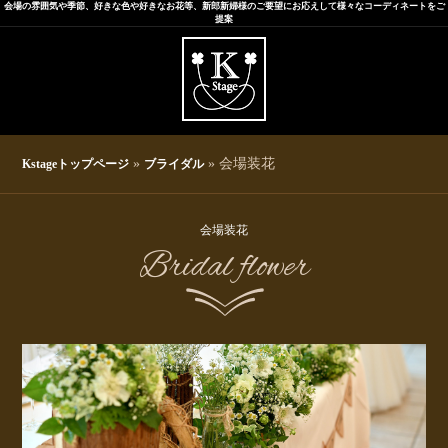
会場の雰囲気や季節、好きな色や好きなお花等、新郎新婦様のご要望にお応えして様々なコーディネートをご
提案
»
» 会場装花
Kstageトップページ
ブライダル
会場装花
Bridal flower